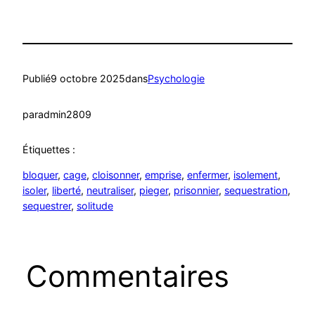
Publié
9 octobre 2025
dans
Psychologie
par
admin2809
Étiquettes :
bloquer
, 
cage
, 
cloisonner
, 
emprise
, 
enfermer
, 
isolement
, 
isoler
, 
liberté
, 
neutraliser
, 
pieger
, 
prisonnier
, 
sequestration
, 
sequestrer
, 
solitude
Commentaires