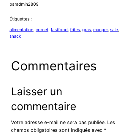
par
admin2809
Étiquettes :
alimentation
, 
cornet
, 
fastfood
, 
frites
, 
gras
, 
manger
, 
sale
, 
snack
Commentaires
Laisser un
commentaire
Votre adresse e-mail ne sera pas publiée.
Les
champs obligatoires sont indiqués avec
*