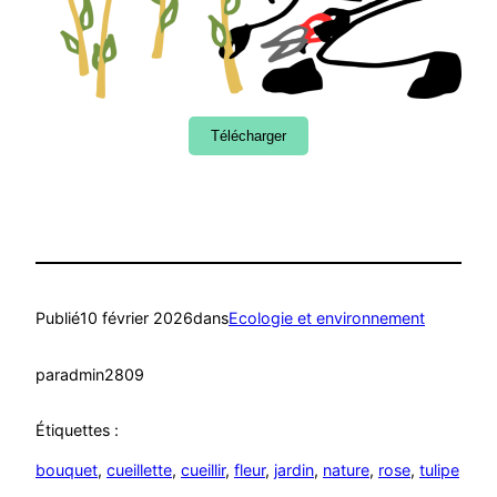
Télécharger
Publié
10 février 2026
dans
Ecologie et environnement
par
admin2809
Étiquettes :
bouquet
, 
cueillette
, 
cueillir
, 
fleur
, 
jardin
, 
nature
, 
rose
, 
tulipe