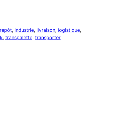
repôt
, 
industrie
, 
livraison
, 
logistique
, 
ck
, 
transpalette
, 
transporter