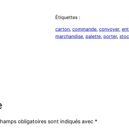
Étiquettes :
carton
, 
commande
, 
convoyer
, 
ent
marchandise
, 
palette
, 
porter
, 
sto
e
champs obligatoires sont indiqués avec
*