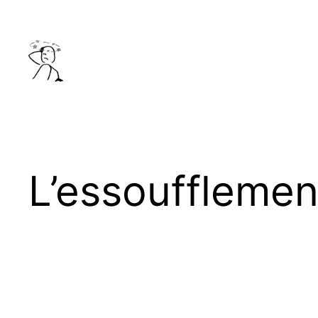
Aller
au
contenu
L’essoufflemen