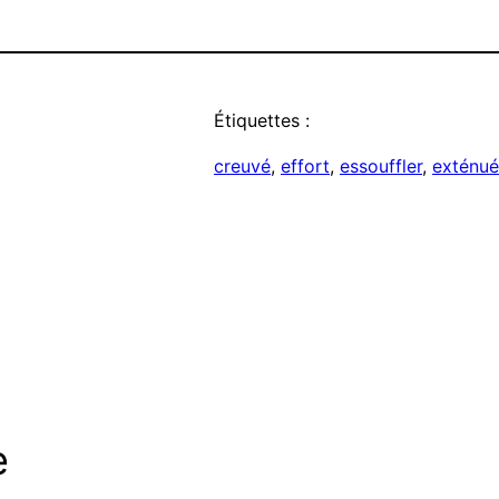
Étiquettes :
creuvé
, 
effort
, 
essouffler
, 
exténué
e