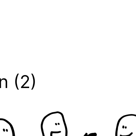
n (2)