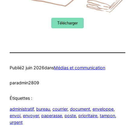
Télécharger
Publié
2 juin 2026
dans
Médias et communication
par
admin2809
Étiquettes :
administratif
, 
bureau
, 
courrier
, 
document
, 
enveloppe
, 
envoi
, 
envoyer
, 
paperasse
, 
poste
, 
prioritaire
, 
tampon
, 
urgent