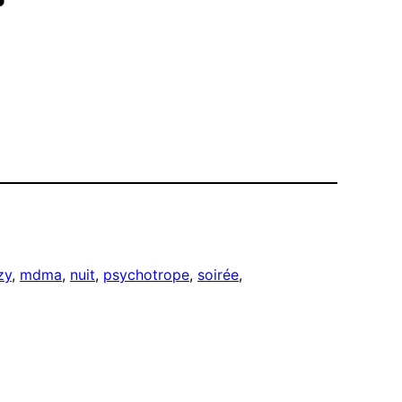
zy
, 
mdma
, 
nuit
, 
psychotrope
, 
soirée
, 