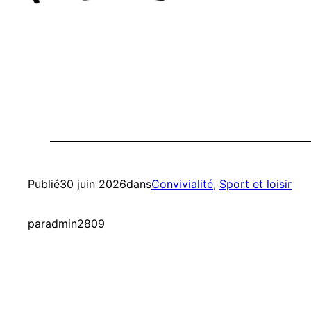
Publié
30 juin 2026
dans
Convivialité
, 
Sport et loisir
par
admin2809