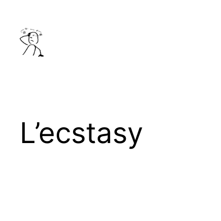
Aller
au
contenu
L’ecstasy