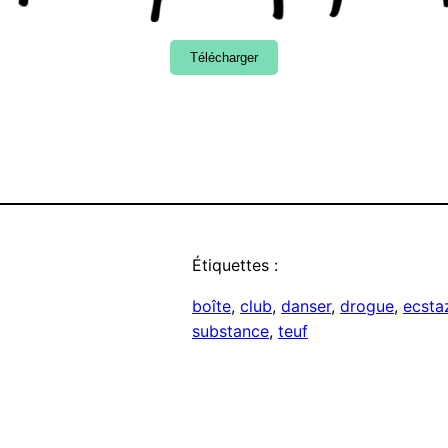
Télécharger
Étiquettes :
boîte
, 
club
, 
danser
, 
drogue
, 
ecsta
substance
, 
teuf