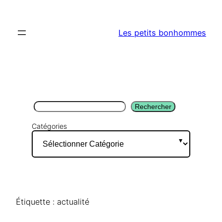
Aller
au
Les petits bonhommes
contenu
Rechercher
Rechercher
Catégories
Étiquette :
actualité