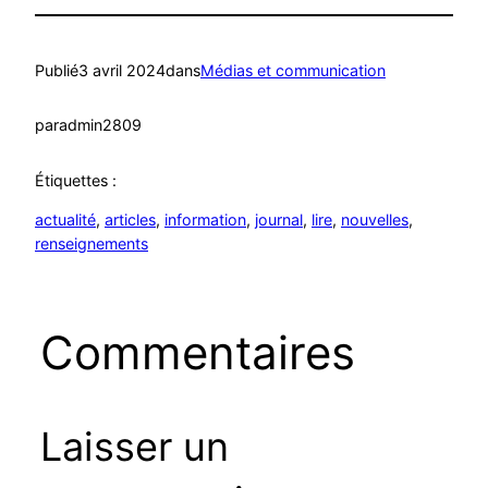
Publié
3 avril 2024
dans
Médias et communication
par
admin2809
Étiquettes :
actualité
, 
articles
, 
information
, 
journal
, 
lire
, 
nouvelles
, 
renseignements
Commentaires
Laisser un