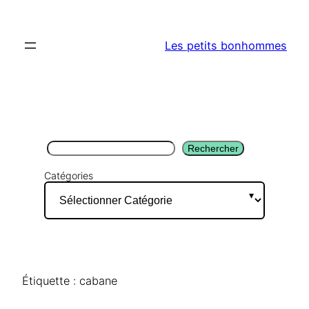
Aller
au
Les petits bonhommes
contenu
Rechercher
Rechercher
Catégories
Étiquette :
cabane