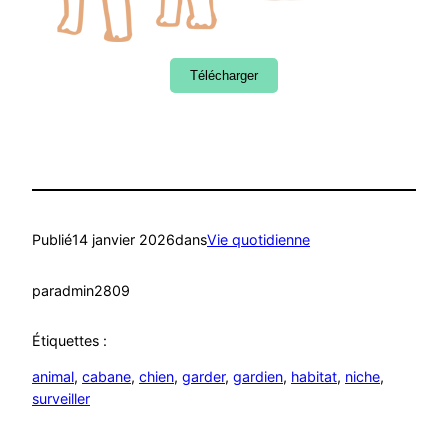
Télécharger
Publié
14 janvier 2026
dans
Vie quotidienne
par
admin2809
Étiquettes :
animal
, 
cabane
, 
chien
, 
garder
, 
gardien
, 
habitat
, 
niche
, 
surveiller