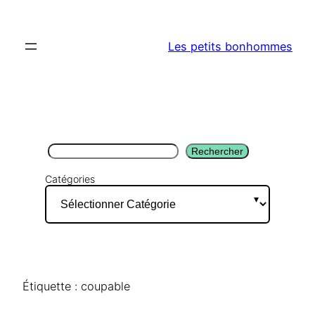
Aller
au
Les petits bonhommes
contenu
Rechercher
Rechercher
Catégories
Étiquette :
coupable