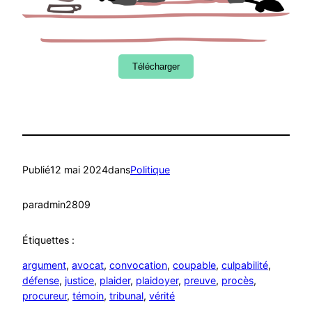
Télécharger
Publié
12 mai 2024
dans
Politique
par
admin2809
Étiquettes :
argument
, 
avocat
, 
convocation
, 
coupable
, 
culpabilité
, 
défense
, 
justice
, 
plaider
, 
plaidoyer
, 
preuve
, 
procès
, 
procureur
, 
témoin
, 
tribunal
, 
vérité