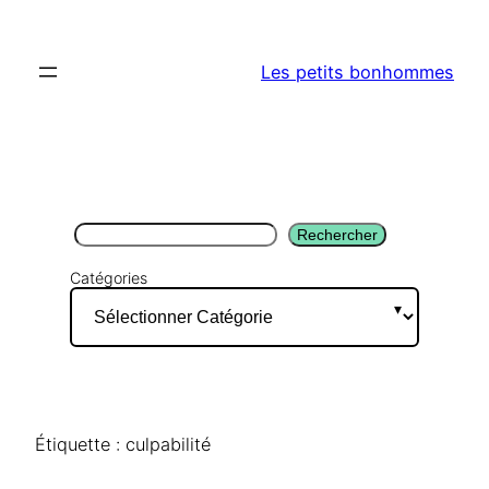
Aller
au
Les petits bonhommes
contenu
Rechercher
Rechercher
Catégories
Étiquette :
culpabilité