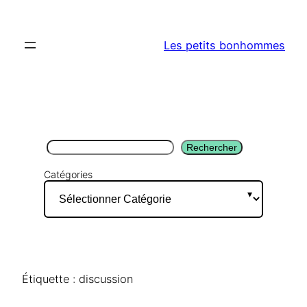
Aller
au
Les petits bonhommes
contenu
Rechercher
Rechercher
Catégories
Étiquette :
discussion