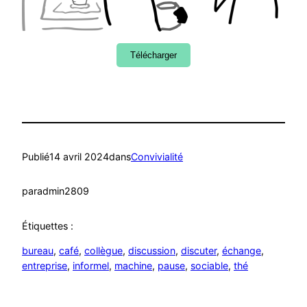
Télécharger
Publié
14 avril 2024
dans
Convivialité
par
admin2809
Étiquettes :
bureau
, 
café
, 
collègue
, 
discussion
, 
discuter
, 
échange
, 
entreprise
, 
informel
, 
machine
, 
pause
, 
sociable
, 
thé