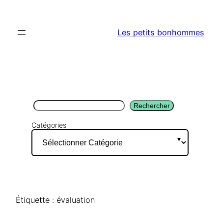
Aller
au
Les petits bonhommes
contenu
Rechercher
Rechercher
Catégories
Étiquette :
évaluation