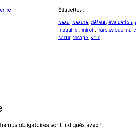
ienne
Étiquettes :
beau
, 
beauté
, 
défaut
, 
évaluation
, 
maquiller
, 
miroir
, 
narcissique
, 
narc
sortir
, 
visage
, 
voir
e
champs obligatoires sont indiqués avec
*