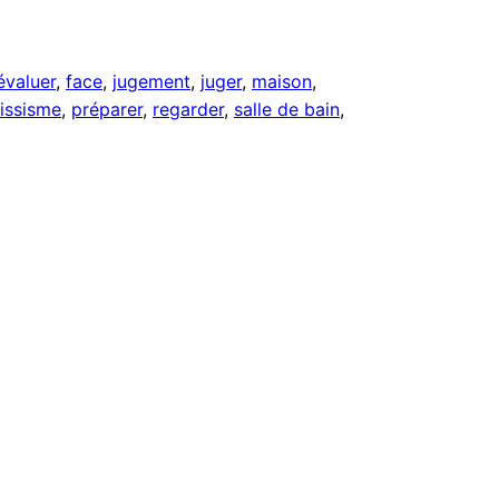
évaluer
, 
face
, 
jugement
, 
juger
, 
maison
, 
issisme
, 
préparer
, 
regarder
, 
salle de bain
, 