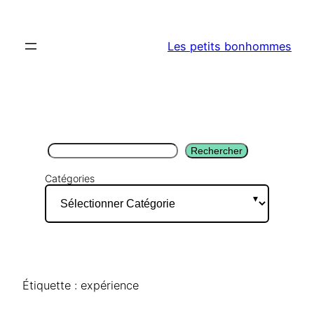
Aller
au
Les petits bonhommes
contenu
Rechercher
Rechercher
Catégories
Étiquette :
expérience