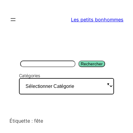
Aller
au
Les petits bonhommes
contenu
Rechercher
Rechercher
Catégories
Étiquette :
fête