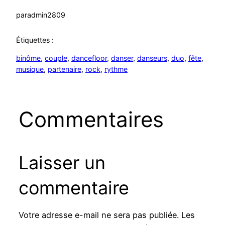
par
admin2809
Étiquettes :
binôme
, 
couple
, 
dancefloor
, 
danser
, 
danseurs
, 
duo
, 
fête
, 
musique
, 
partenaire
, 
rock
, 
rythme
Commentaires
Laisser un
commentaire
Votre adresse e-mail ne sera pas publiée.
Les