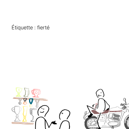
Étiquette :
fierté