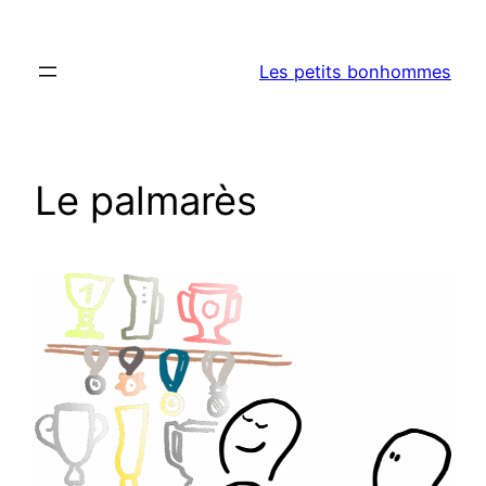
Aller
au
Les petits bonhommes
contenu
Le palmarès