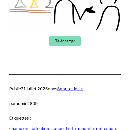
Télécharger
Publié
21 juillet 2025
dans
Sport et loisir
par
admin2809
Étiquettes :
champion
, 
collection
, 
coupe
, 
fierté
, 
médaille
, 
prétention
, 