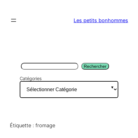
Aller
au
Les petits bonhommes
contenu
Rechercher
Rechercher
Catégories
Étiquette :
fromage