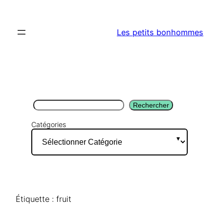
Aller
au
Les petits bonhommes
contenu
Rechercher
Rechercher
Catégories
Étiquette :
fruit