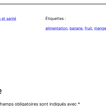
 et santé
Étiquettes :
alimentation
, 
banane
, 
fruit
, 
mange
e
champs obligatoires sont indiqués avec
*