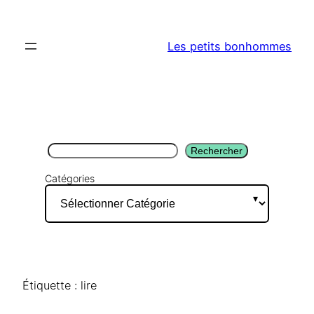
Aller
au
Les petits bonhommes
contenu
Rechercher
Rechercher
Catégories
Étiquette :
lire