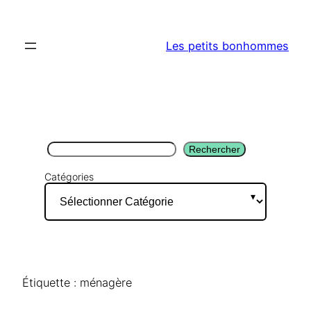
Aller
au
Les petits bonhommes
contenu
Rechercher
Rechercher
Catégories
Étiquette :
ménagère