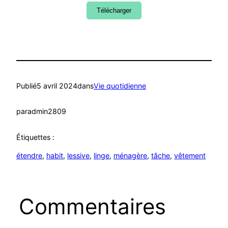
Télécharger
Publié
5 avril 2024
dans
Vie quotidienne
par
admin2809
Étiquettes :
étendre
, 
habit
, 
lessive
, 
linge
, 
ménagère
, 
tâche
, 
vêtement
Commentaires