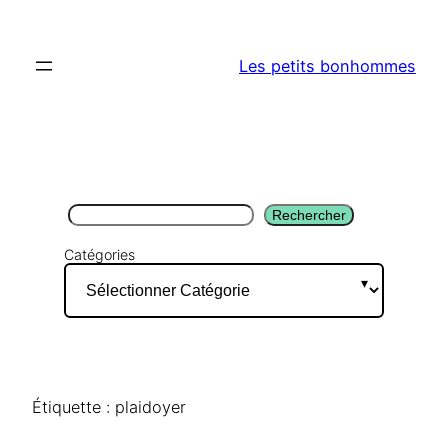
Aller
au
Les petits bonhommes
contenu
Rechercher
Rechercher
Catégories
Étiquette :
plaidoyer