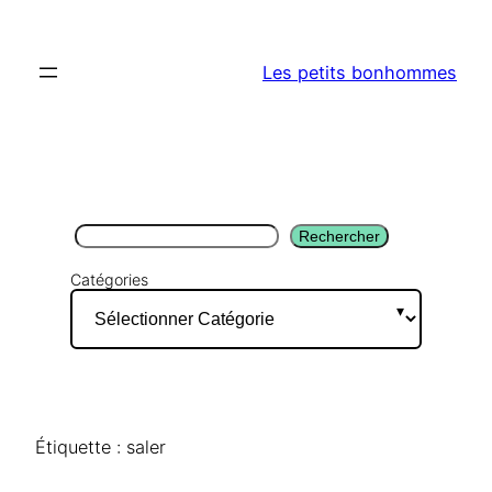
Aller
au
Les petits bonhommes
contenu
Rechercher
Rechercher
Catégories
Étiquette :
saler