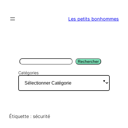
Aller
au
Les petits bonhommes
contenu
Rechercher
Rechercher
Catégories
Étiquette :
sécurité