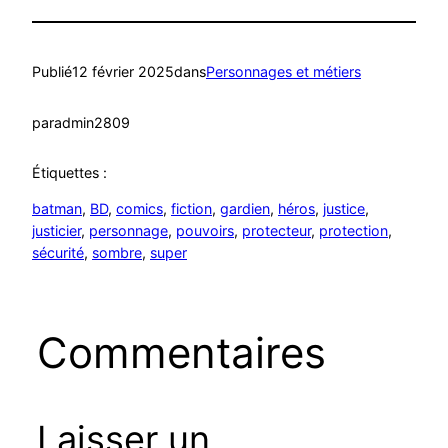
Publié
12 février 2025
dans
Personnages et métiers
par
admin2809
Étiquettes :
batman
, 
BD
, 
comics
, 
fiction
, 
gardien
, 
héros
, 
justice
, 
justicier
, 
personnage
, 
pouvoirs
, 
protecteur
, 
protection
, 
sécurité
, 
sombre
, 
super
Commentaires
Laisser un