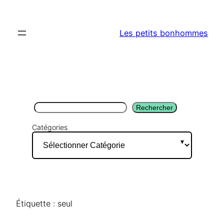
Aller
au
Les petits bonhommes
contenu
Rechercher
Rechercher
Catégories
Étiquette :
seul