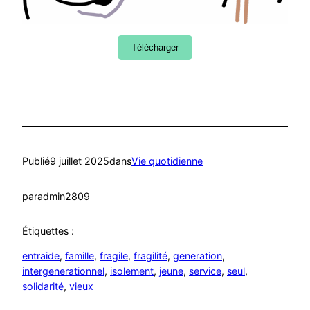
Télécharger
Publié
9 juillet 2025
dans
Vie quotidienne
par
admin2809
Étiquettes :
entraide
, 
famille
, 
fragile
, 
fragilité
, 
generation
, 
intergenerationnel
, 
isolement
, 
jeune
, 
service
, 
seul
, 
solidarité
, 
vieux