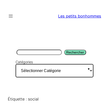
Aller
au
Les petits bonhommes
contenu
Rechercher
Rechercher
Catégories
Étiquette :
social