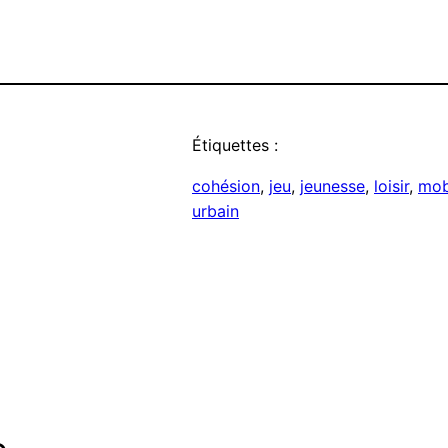
Étiquettes :
cohésion
, 
jeu
, 
jeunesse
, 
loisir
, 
mob
urbain