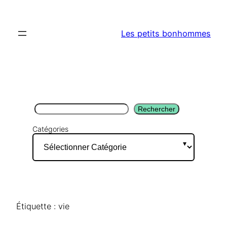
Aller
au
Les petits bonhommes
contenu
Rechercher
Rechercher
Catégories
Étiquette :
vie