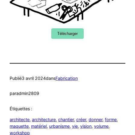
Télécharger
Publié
3 avril 2024
dans
Fabrication
par
admin2809
Étiquettes :
architecte
, 
architecture
, 
chantier
, 
créer
, 
donner
, 
forme
, 
maquette
, 
matériel
, 
urbanisme
, 
vie
, 
vision
, 
volume
, 
workshop