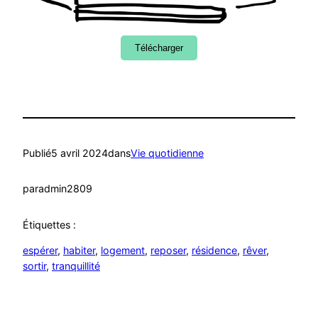
Télécharger
Publié
5 avril 2024
dans
Vie quotidienne
par
admin2809
Étiquettes :
espérer
, 
habiter
, 
logement
, 
reposer
, 
résidence
, 
rêver
, 
sortir
, 
tranquillité