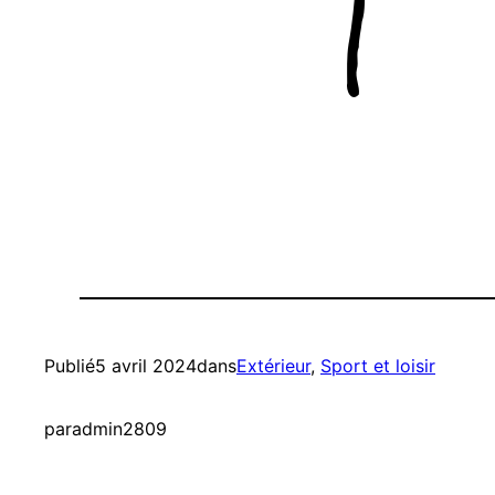
Publié
5 avril 2024
dans
Extérieur
, 
Sport et loisir
par
admin2809