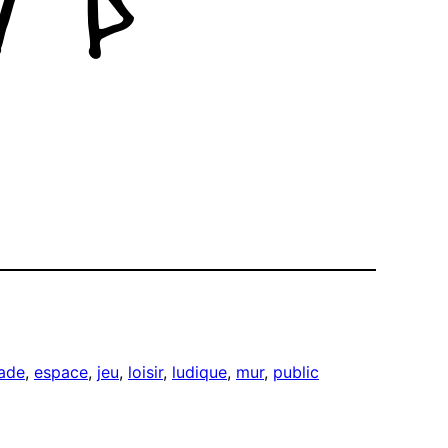
ade
, 
espace
, 
jeu
, 
loisir
, 
ludique
, 
mur
, 
public