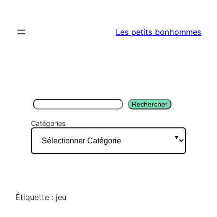
Aller
au
Les petits bonhommes
contenu
Rechercher
Rechercher
Catégories
Étiquette :
jeu