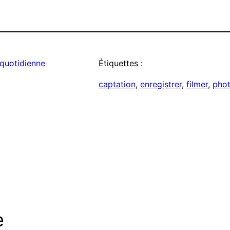
 quotidienne
Étiquettes :
captation
, 
enregistrer
, 
filmer
, 
phot
e