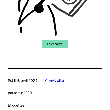
Télécharger
Publié
8 avril 2024
dans
Convivialité
par
admin2809
Étiquettes :