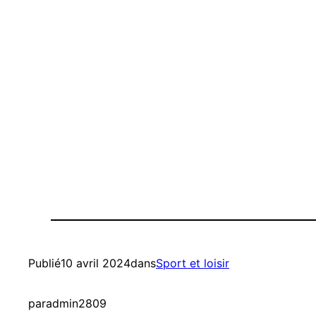
Publié
10 avril 2024
dans
Sport et loisir
par
admin2809