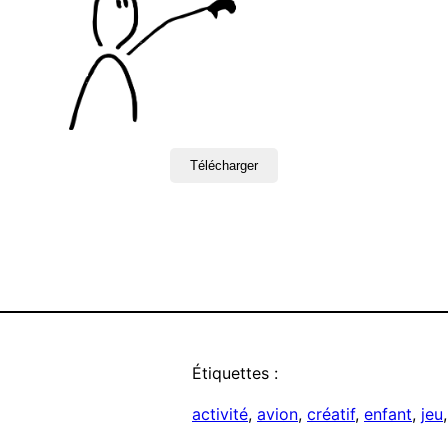
Télécharger
Étiquettes :
activité
, 
avion
, 
créatif
, 
enfant
, 
jeu
,