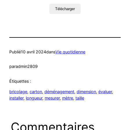
Télécharger
Publié
10 avril 2024
dans
Vie quotidienne
par
admin2809
Étiquettes :
bricolage
, 
carton
, 
déménagement
, 
dimension
, 
évaluer
, 
installer
, 
longueur
, 
mesurer
, 
mètre
, 
taille
Commentaires