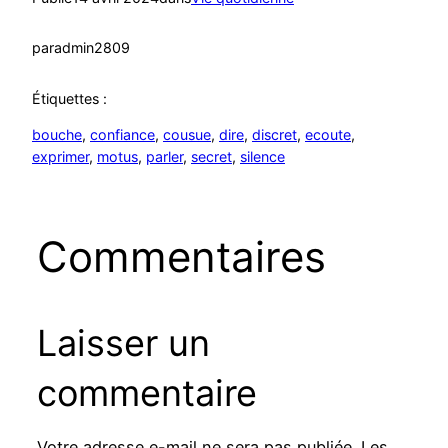
par
admin2809
Étiquettes :
bouche
, 
confiance
, 
cousue
, 
dire
, 
discret
, 
ecoute
, 
exprimer
, 
motus
, 
parler
, 
secret
, 
silence
Commentaires
Laisser un
commentaire
Votre adresse e-mail ne sera pas publiée.
Les