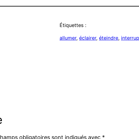
Étiquettes :
allumer
, 
éclairer
, 
éteindre
, 
interru
e
champs obligatoires sont indiqués avec
*