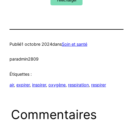
Télécharger
Publié
1 octobre 2024
dans
Soin et santé
par
admin2809
Étiquettes :
air
, 
expirer
, 
inspirer
, 
oxygène
, 
respiration
, 
respirer
Commentaires